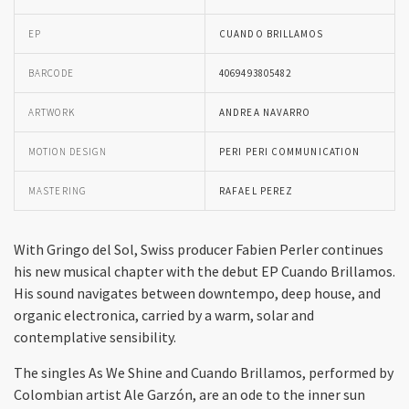
EP
CUANDO BRILLAMOS
BARCODE
4069493805482
ARTWORK
ANDREA NAVARRO
MOTION DESIGN
PERI PERI COMMUNICATION
MASTERING
RAFAEL PEREZ
With Gringo del Sol, Swiss producer Fabien Perler continues
his new musical chapter with the debut EP Cuando Brillamos.
His sound navigates between downtempo, deep house, and
organic electronica, carried by a warm, solar and
contemplative sensibility.
The singles As We Shine and Cuando Brillamos, performed by
Colombian artist Ale Garzón, are an ode to the inner sun