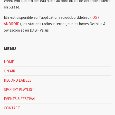
Week-end au bord de l’eau niché au bord du lac de Géronde à Sierre
en Suisse.
Elle est disponible sur l’application radioduborddeleau (
IOS
/
ANDROID
), les stations radios internet, sur les boxes Netplus &
Swisscom et en DAB+ Valais.
MENU
HOME
ON AIR
RECORD LABELS
SPOTIFY PLAYLIST
EVENTS & FESTIVAL
CONTACT